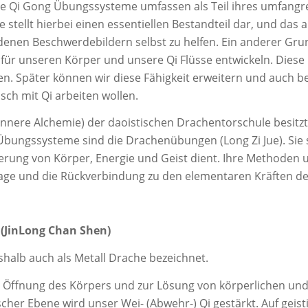
ede Qi Gong Übungssysteme umfassen als Teil ihres umfang
ellt hierbei einen essentiellen Bestandteil dar, und das au
denen Beschwerdebildern selbst zu helfen. Ein anderer Grun
ür unseren Körper und unsere Qi Flüsse entwickeln. Diese Fä
n. Später können wir diese Fähigkeit erweitern und auch b
sch mit Qi arbeiten wollen.
Innere Alchemie) der daoistischen Drachentorschule besitzt
bungssysteme sind die Drachenübungen (Long Zi Jue). Sie 
rung von Körper, Energie und Geist dient. Ihre Methoden u
ge und die Rückverbindung zu den elementaren Kräften de
 (JinLong Chan Shen)
halb auch als Metall Drache bezeichnet.
n Öffnung des Körpers und zur Lösung von körperlichen un
scher Ebene wird unser Wei- (Abwehr-) Qi gestärkt. Auf geis