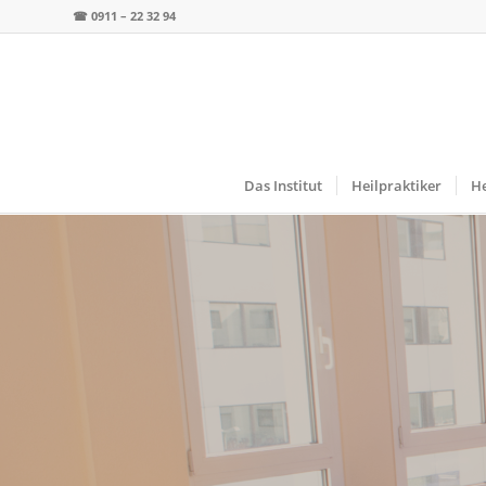
☎
0911 – 22 32 94
Das Institut
Heilpraktiker
He