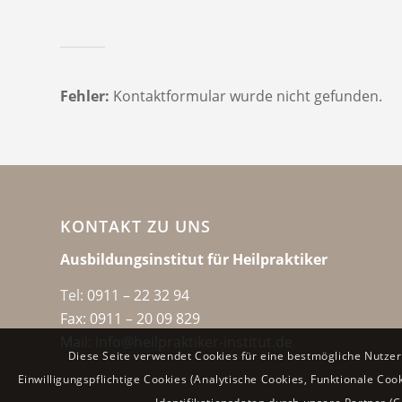
Fehler:
Kontaktformular wurde nicht gefunden.
KONTAKT ZU UNS
Ausbildungsinstitut für Heilpraktiker
Tel:
0911 – 22 32 94
Fax: 0911 – 20 09 829
Mail: info@heilpraktiker-institut.de
Diese Seite verwendet Cookies für eine bestmögliche Nutzer
Einwilligungspflichtige Cookies (Analytische Cookies, Funktionale Coo