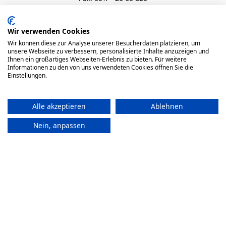
info@holistic-institut.de
News
Wir verwenden Cookies
AGB
Wir können diese zur Analyse unserer Besucherdaten platzieren, um
unsere Webseite zu verbessern, personalisierte Inhalte anzuzeigen und
Datenschutz
Ihnen ein großartiges Webseiten-Erlebnis zu bieten. Für weitere
Impressum
Informationen zu den von uns verwendeten Cookies öffnen Sie die
Widerrufsrecht
Einstellungen.
Alle akzeptieren
Ablehnen
Nein, anpassen
© Holistic Institut 2023