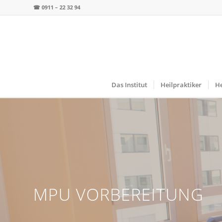
☎
0911 – 22 32 94
Das Institut
Heilpraktiker
He
MPU VORBEREITUNG