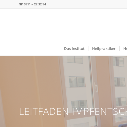
☎
0911 – 22 32 94
Das Institut
Heilpraktiker
He
LEITFADEN IMPFENTS