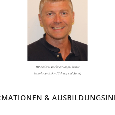
HP Andreas Bachmair (approbierter
Naturheilpraktiker / Schweiz und Autor)
RMATIONEN & AUSBILDUNGSIN