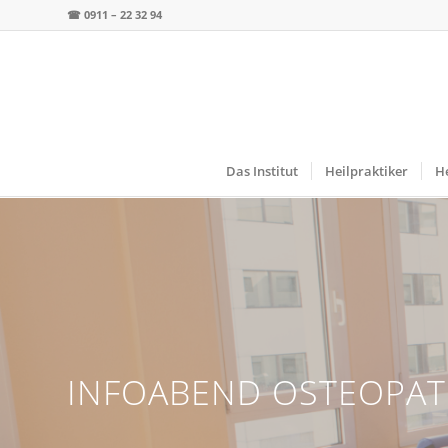
☎
0911 – 22 32 94
Das Institut
Heilpraktiker
He
INFOABEND OSTEOPAT